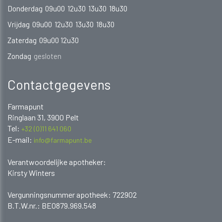
Donderdag
09u00
12u30
13u30
18u30
Vrijdag
09u00
12u30
13u30
18u30
Zaterdag
09u00 12u30
Zondag
gesloten
Contactgegevens
Farmapunt
Ringlaan 31, 3900 Pelt
Tel:
+32 (0)11 641 060
E-mail:
info@farmapunt.be
Verantwoordelijke apotheker:
Kirsty Winters
​​​​​​Vergunningsnummer apotheek: 722902
B.T.W.nr.: BE0879.969.548