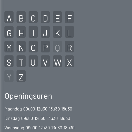
A
B
C
D
E
F
G
H
I
J
K
L
M
N
O
P
Q
R
S
T
U
V
W
X
Y
Z
Openingsuren
Maandag
09u00
12u30
13u30
18u30
Dinsdag
09u00
12u30
13u30
18u30
Woensdag
09u00
12u30
13u30
18u30